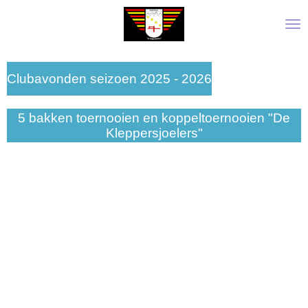
Ga
direct
naar
de
Clubavonden seizoen 2025 - 2026
hoofdinhoud
5 bakken toernooien en koppeltoernooien "De
Kleppersjoelers"